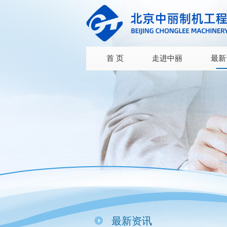
首 页
走进中丽
最新
最新资讯