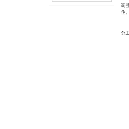
调
住
分